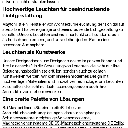
stilvollen Licht erstrahlen lassen.
Hochwertige Leuchten für beeindruckende
Lichtgestaltung
Maytoni ist ein Hersteller von Architekturbeleuchtung, der sich darauf
spezialisiert hat, einzigartige und beeindruckende Lichtgestaltung zu
schaffen. Unsere Leuchten sind nicht nur funktional, sondern auch
ästhetisch ansprechend, und sie verleihen jedem Raum eine
besondere Atmosphäre.
Leuchten als Kunstwerke
Unsere Designerinnen und Designer stecken ihr ganzes Können und
ihre Leidenschaft in die Gestaltung von Leuchten, die nicht nur Ihre
Beleuchtungsbedürfnisse erfüllen, sondern auch zu echten
Kunstwerken werden. Wir kombinieren modernes Design mit
hochwertigen Materialien und innovativer Technologie, um Leuchten
zu schaffen, die nicht nur Licht spenden, sondern auch Ihre
Architektur zum Leben erwecken.
Eine breite Palette von Lösungen
Bei Maytoni finden Sie eine breite Palette von
Architekturbeleuchtungslösungen, darunter
einphasige
Schienensysteme
,
dreiphasige Schienensysteme
,
Magnetschienensysteme DE S5
,
Magnetschienensysteme DE Exility
,