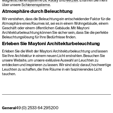
Magnetschienensysteme DE Radity
und
Netzteil
. Erfahren Sie mehr
über unsere
Schienensysteme
.
Atmosphäre durch Beleuchtung
Wir verstehen, dass die Beleuchtung ein entscheidender Faktor für die
Atmosphäre eines Raumes ist, sei es in einem Wohngebäude, einem
Geschäft oder einem öffentlichen Gebäude. Mit Maytoni
Architekturbeleuchtung können Sie sicher sein, dass Sie die perfekte
Beleuchtungslösung für Ihre Bedürfnisse finden.
Erleben Sie Maytoni Architekturbeleuchtung
Erleben Sie die Welt der Maytoni Architekturbeleuchtung und lassen
Sie Ihre Architektur in einem neuen Licht erstrahlen. Besuchen Sie
unsere Website, um unsere exklusive Auswahl an Leuchten zu
entdecken und inspirieren zu lassen. Wir sind stolz darauf, hochwertige
Leuchten zu schaffen, die Ihre Räume in ein faszinierendes Licht
tauchen.
49 (0) 2533 64 295200
General