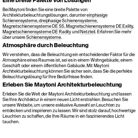
Eine breite Palette von Lösungen
Bei Maytoni finden Sie eine breite Palette von
Architekturbeleuchtungslösungen, darunter
einphasige
Schienensysteme
,
dreiphasige Schienensysteme
,
Magnetschienensysteme DE S5
,
Magnetschienensysteme DE Exility
,
Magnetschienensysteme DE Radity
und
Netzteil
. Erfahren Sie mehr
über unsere
Schienensysteme
.
Atmosphäre durch Beleuchtung
Wir verstehen, dass die Beleuchtung ein entscheidender Faktor für die
Atmosphäre eines Raumes ist, sei es in einem Wohngebäude, einem
Geschäft oder einem öffentlichen Gebäude. Mit Maytoni
Architekturbeleuchtung können Sie sicher sein, dass Sie die perfekte
Beleuchtungslösung für Ihre Bedürfnisse finden.
Erleben Sie Maytoni Architekturbeleuchtung
Erleben Sie die Welt der Maytoni Architekturbeleuchtung und lassen
Sie Ihre Architektur in einem neuen Licht erstrahlen. Besuchen Sie
unsere Website, um unsere exklusive Auswahl an Leuchten zu
entdecken und inspirieren zu lassen. Wir sind stolz darauf, hochwertige
Leuchten zu schaffen, die Ihre Räume in ein faszinierendes Licht
tauchen.