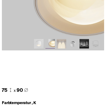
75
90
x
Farbtemperatur , K