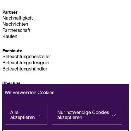
Partner
Nachhaltigkeit
Nachrichten
Partnerschaft
Kaufen
Fachleute
Beleuchtungshersteller
Beleuchtungsdesigner
Beleuchtungshändler
Über uns
Nachhaltigkeit
Wir verwenden
Cookies!
Hauptsitz
IMPRESSUM
Q&A
Alle
Nur notwendige Cookies
akzeptieren
akzeptieren
Richtlinie zur Verarbeitung personenbezogener
Bei einem Partner suchen
Daten
EN
FR
ES
IT
PL
DE
Allgemeine Geschäftsbedingungen