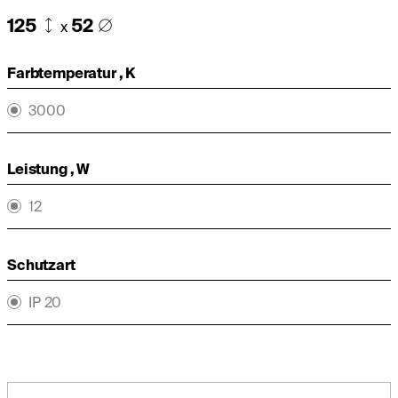
125
52
x
Farbtemperatur , K
3000
Leistung , W
12
Schutzart
IP 20