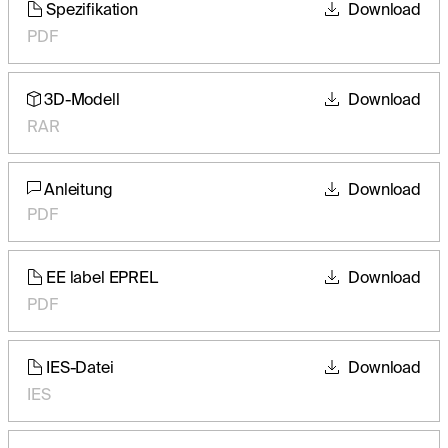
Spezifikation
Download
PDF
3D-Modell
Download
RAR
Anleitung
Download
PDF
EE label EPREL
Download
PDF
IES-Datei
Download
IES