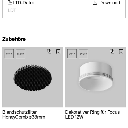
LTD-Datei
Download
LDT
Zubehöre
Blendschutzfilter
Dekorativer Ring für Focus
HoneyComb ⌀38mm
LED 12W