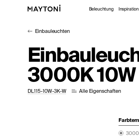
Beleuchtung
Inspiration
Einbauleuchten
Innenleuc
Gale
Einbauleuch
Außenleuc
Kat
3000K 10W 
Architekt
Nac
Studio
DL115-10W-3K-W
Alle Eigenschaften
Farbtemp
3000