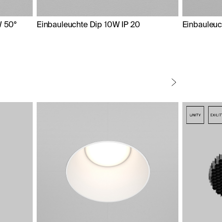
W 50°
Einbauleuchte Dip 10W IP 20
Einbauleu