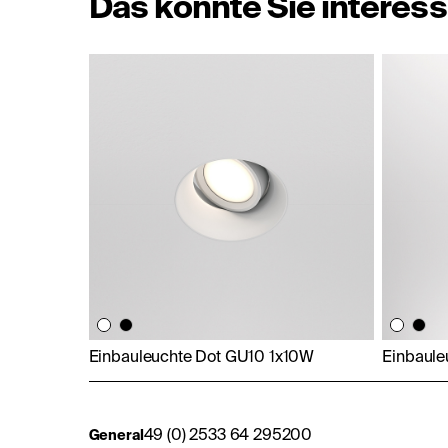
Das könnte Sie interess
Einbauleuchte Dot GU10 1x10W
Einbaul
49 (0) 2533 64 295200
General