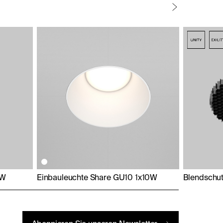
0W
Einbauleuchte Share GU10 1x10W
Blendschu