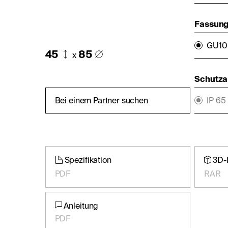
Fassung 
GU10 
45
85
x
Schutza
Bei einem Partner suchen
IP 65
Spezifikation
3D-
PDF
RAR
Anleitung
PDF