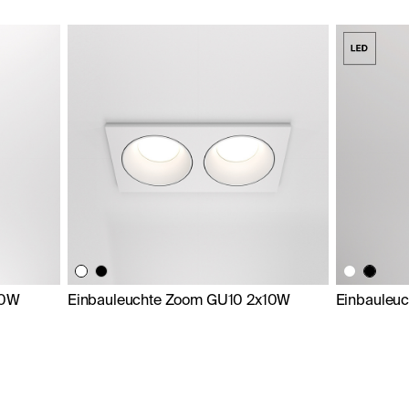
10W
Einbauleuchte Zoom GU10 2x10W
Einbauleu