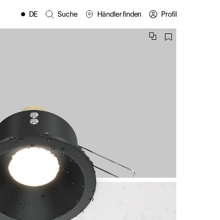
DE
Suche
Händler finden
Profil
EN
FR
ES
IT
PL