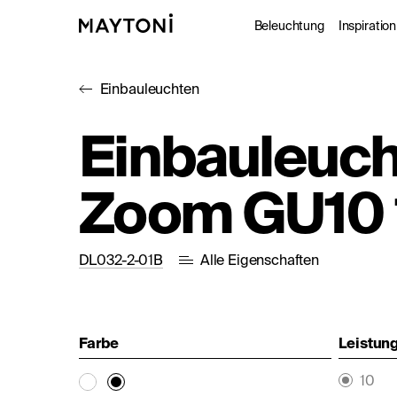
Beleuchtung
Inspiration
Einbauleuchten
Innenleuc
Gale
Einbauleuc
Außenleuc
Kat
Zoom GU10
Architekt
Nac
Studio
DL032-2-01B
Alle Eigenschaften
Farbe
Leistung
10