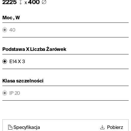
2225
400
x
Moc , W
40
Podstawa X Liczba Żarówek
E14 X 3
Klasa szczelności
IP 20
Specyfikacja
Pobierz