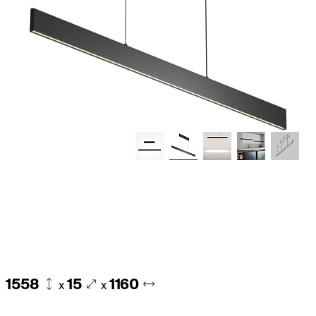
1558
15
1160
x
x