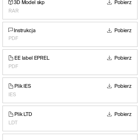
3D Model skp
Pobierz
RAR
Instrukcja
Pobierz
PDF
EE label EPREL
Pobierz
PDF
Plik IES
Pobierz
IES
Plik LTD
Pobierz
LDT