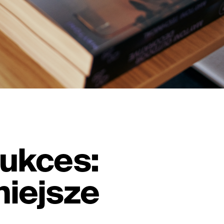
sukces:
niejsze