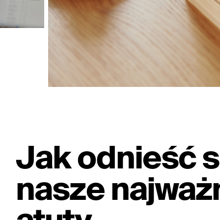
Jak odnieść 
nasze najważ
atuty