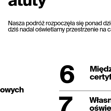
Nasza podróż rozpoczęła się ponad dzi
dziś nadal oświetlamy przestrzenie na 
6
Międ
certy
nowych
7
Własn
oświe