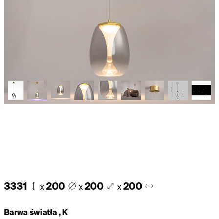
3331
200
200
200
x
x
x
Barwa światła , K