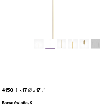
4150
17
17
x
x
Barwa światła, K