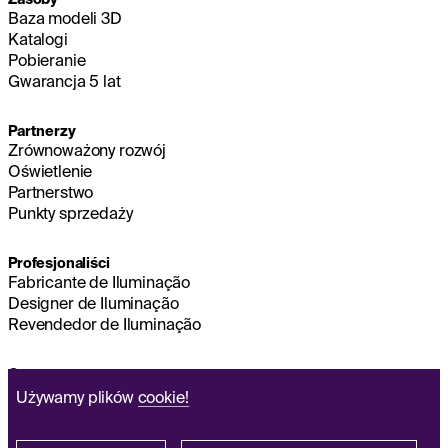
Baza modeli 3D
Katalogi
Pobieranie
Gwarancja 5 lat
Partnerzy
Zrównoważony rozwój
Oświetlenie
Partnerstwo
Punkty sprzedaży
Profesjonaliści
Fabricante de Iluminação
Designer de Iluminação
Revendedor de Iluminação
O nas
Zrównoważony rozwój
Używamy plików
cookie!
Zarząd główny
NOTA PRAWNA