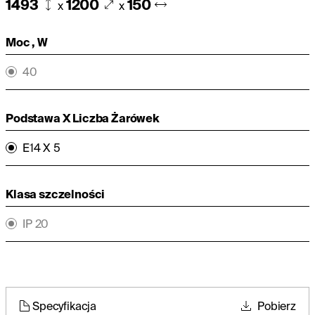
1493
1200
150
x
x
Moc , W
40
Podstawa X Liczba Żarówek
E14 X 5
Klasa szczelności
IP 20
Specyfikacja
Pobierz