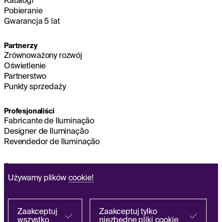
Pobieranie
Gwarancja 5 lat
Partnerzy
Zrównoważony rozwój
Oświetlenie
Partnerstwo
Punkty sprzedaży
Profesjonaliści
Fabricante de Iluminação
Designer de Iluminação
Revendedor de Iluminação
O nas
Zrównoważony rozwój
Używamy plików
cookie!
Zarząd główny
NOTA PRAWNA
Q&A
Zaakceptuj
Zaakceptuj tylko
wszystko
niezbędne pliki cookie