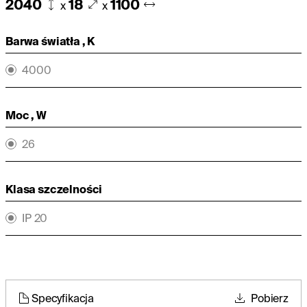
2040
18
1100
x
x
Barwa światła , K
4000
Moc , W
26
Klasa szczelności
IP 20
Specyfikacja
Pobierz