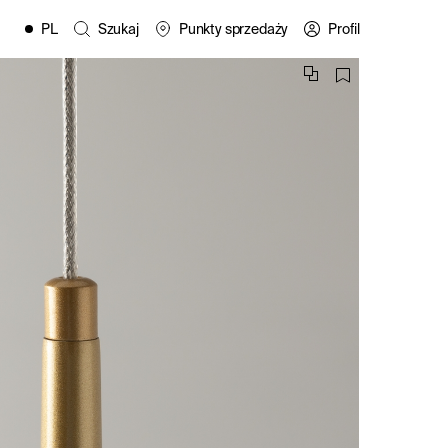
PL
Szukaj
Punkty sprzedaży
Profil
EN
FR
ES
IT
wych
DE