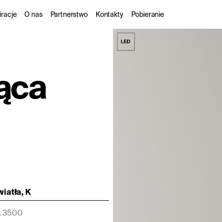
iracje
O nas
Partnerstwo
Kontakty
Pobieranie
rzne
rojekty
O nas
Dla partnerów handlo
ąca
enie zewnętrzne
atalogi
Zrównoważony rozwój
Dla projektantów
onalne
DarkSky
iatła, K
, 3500