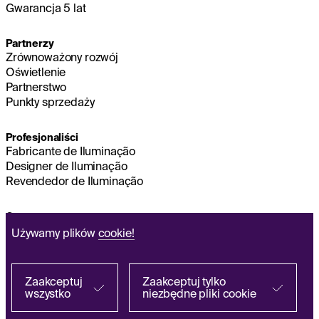
Gwarancja 5 lat
Partnerzy
Zrównoważony rozwój
Oświetlenie
Partnerstwo
Punkty sprzedaży
Profesjonaliści
Fabricante de Iluminação
Designer de Iluminação
Revendedor de Iluminação
O nas
Zrównoważony rozwój
Używamy plików
cookie!
Zarząd główny
NOTA PRAWNA
Q&A
Zaakceptuj
Zaakceptuj tylko
wszystko
niezbędne pliki cookie
Znajdź u partnera
Polityka Przetwarzania Danych Osobowych
EN
FR
ES
IT
DE
PL