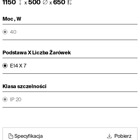
1150
500
650
x
x
Moc , W
40
Podstawa X Liczba Żarówek
E14 X 7
Klasa szczelności
IP 20
Specyfikacja
Pobierz