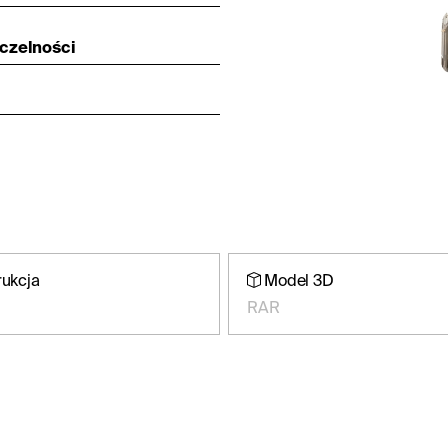
zczelności
rukcja
Model 3D
RAR