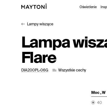
Oświetlenie
Insp
Lampy wiszące
Wewnęt
P
Lampa wisz
Oświetl
K
Flare
Funkcj
Studio
DIA200PL-06G
Wszystkie cechy
Moc , W
40