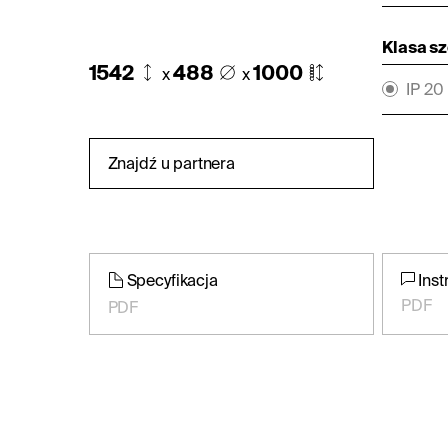
Klasa s
1542
488
1000
x
x
IP 20
Znajdź u partnera
Specyfikacja
Inst
PDF
PDF