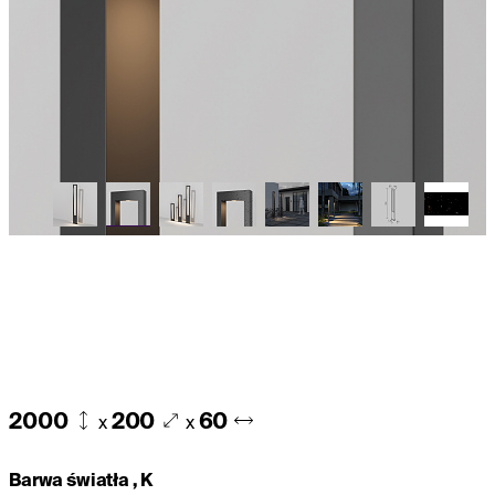
2000
200
60
x
x
Barwa światła , K