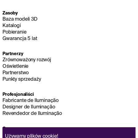
Zasoby
Baza modeli 3D
Katalogi
Pobieranie
Gwarancja 5 lat
Partnerzy
Zrównoważony rozwój
Oświetlenie
Partnerstwo
Punkty sprzedaży
Profesjonaliści
Fabricante de Iluminação
Designer de Iluminação
Revendedor de Iluminação
O nas
Zrównoważony rozwój
Używamy plików
cookie!