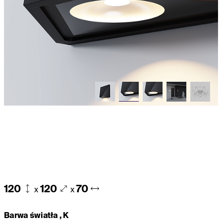
120
120
70
x
x
Barwa światła , K