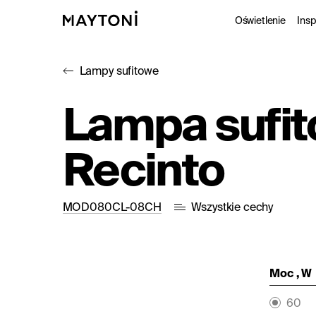
Oświetlenie
Insp
Lampy sufitowe
Wewnęt
P
Lampa sufi
Oświetl
K
Recinto
Funkcj
Studio
MOD080CL-08CH
Wszystkie cechy
Moc , W
60