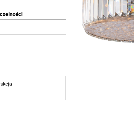
zczelności
rukcja