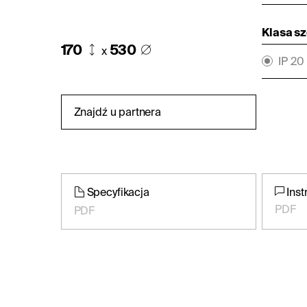
Klasa s
170
530
x
IP 20
Znajdź u partnera
Specyfikacja
Inst
PDF
PDF