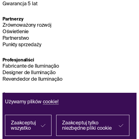
Gwarancja 5 lat
Partnerzy
Zrównoważony rozwój
Oświetlenie
Partnerstwo
Punkty sprzedaży
Profesjonaliści
Fabricante de Iluminação
Designer de Iluminação
Revendedor de Iluminação
O nas
Zrównoważony rozwój
Używamy plików
cookie!
Zarząd główny
NOTA PRAWNA
Q&A
Zaakceptuj
Zaakceptuj tylko
wszystko
niezbędne pliki cookie
Znajdź u partnera
Polityka Przetwarzania Danych Osobowych
EN
FR
ES
IT
DE
PL