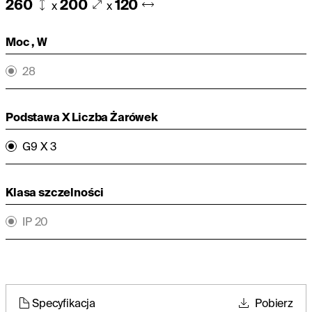
260
200
120
x
x
Moc , W
28
Podstawa X Liczba Żarówek
G9 X 3
Klasa szczelności
IP 20
Specyfikacja
Pobierz