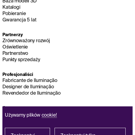
Baza modeli 3D
Katalogi
Pobieranie
Gwarancja 5 lat
Partnerzy
Zrównoważony rozwój
Oświetlenie
Partnerstwo
Punkty sprzedaży
Profesjonaliści
Fabricante de Iluminação
Designer de Iluminação
Revendedor de Iluminação
O nas
Zrównoważony rozwój
Używamy plików
cookie!
Zarząd główny
NOTA PRAWNA
Q&A