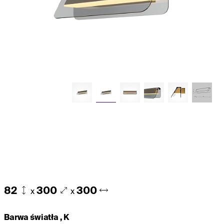
82
300
300
x
x
Barwa światła , K