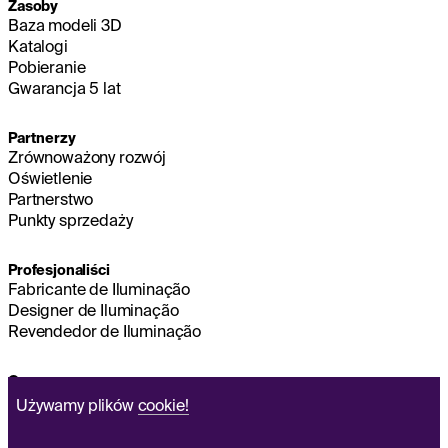
Zasoby
Baza modeli 3D
Katalogi
Pobieranie
Gwarancja 5 lat
Partnerzy
Zrównoważony rozwój
Oświetlenie
Partnerstwo
Punkty sprzedaży
Profesjonaliści
Fabricante de Iluminação
Designer de Iluminação
Revendedor de Iluminação
O nas
Zrównoważony rozwój
Używamy plików
cookie!
Zarząd główny
NOTA PRAWNA