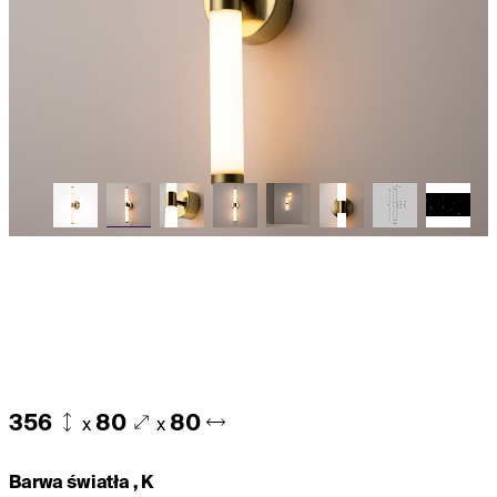
356
80
80
x
x
Barwa światła , K