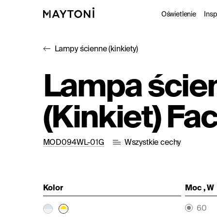
Oświetlenie
Insp
Lampy ścienne (kinkiety)
Wewnęt
P
Lampa ście
Oświetl
K
(Kinkiet) Fa
Funkcj
Studio
MOD094WL-01G
Wszystkie cechy
Kolor
Moc , W
60