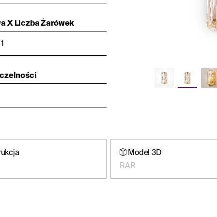
a X Liczba Żarówek
 1
zczelności
rukcja
Model 3D
RAR