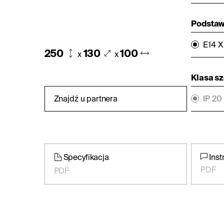
Podstaw
E14 X
250
130
100
x
x
Klasa s
Znajdź u partnera
IP 20
Specyfikacja
Inst
PDF
PDF