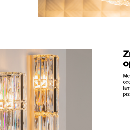
Z
o
Me
odc
lam
prz