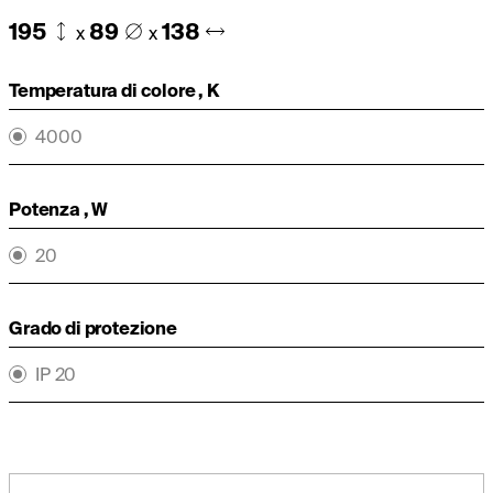
195
89
138
x
x
Temperatura di colore , K
4000
Potenza , W
20
Grado di protezione
IP 20