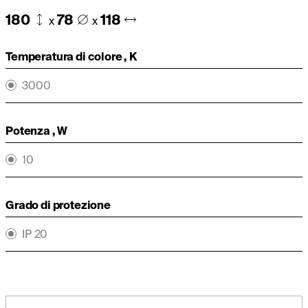
180
78
118
x
x
Temperatura di colore , K
3000
Potenza , W
10
Grado di protezione
IP 20