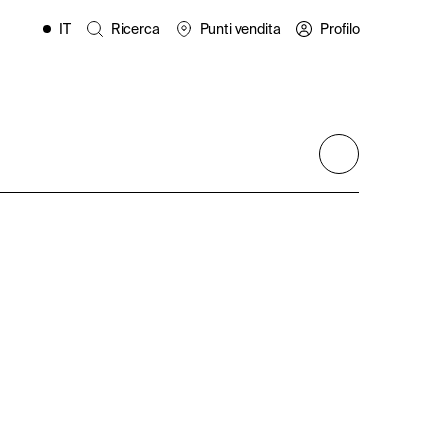
IT
Ricerca
Punti vendita
Profilo
EN
FR
ES
PL
DE