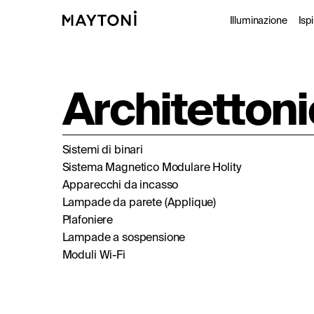
Illuminazione
Isp
Da inte
P
Architetton
Da este
C
Sistemi di binari
Archite
Da interno
Sistema Magnetico Modulare Holity
Da esterno
Apparecchi da incasso
Studio
Lampade da parete (Applique)
Plafoniere
Lampade a sospensione
Moduli Wi-Fi