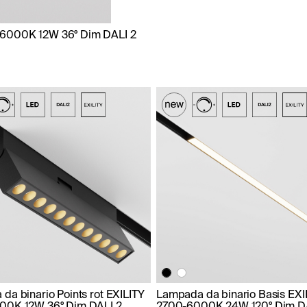
0-6000K 12W 36° Dim DALI 2
da binario Points rot EXILITY
Lampada da binario Basis EXI
00K 12W 36° Dim DALI 2
2700-6000K 24W 120° Dim D