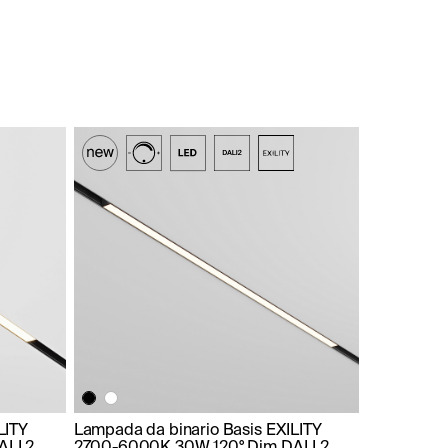
LITY
Lampada da binario Basis EXILITY
ALI 2
2700-6000K 30W 120° Dim DALI 2