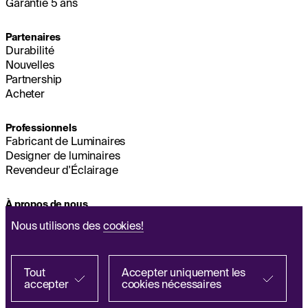
Garantie 5 ans
Partenaires
Durabilité
Nouvelles
Partnership
Acheter
Professionnels
Fabricant de Luminaires
Designer de luminaires
Revendeur d'Éclairage
À propos de nous
Durabilité
Nous utilisons des
cookies!
Siège Social
MENTIONS LÉGALES
Q&A
Tout
Accepter uniquement les
accepter
cookies nécessaires
Politique de Traitement Des Données
Chercher auprès d’un partenaire
Personnelles
EN
ES
IT
PL
DE
FR