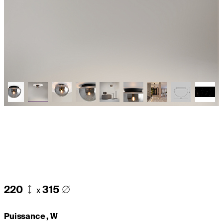
220
315
x
Puissance , W