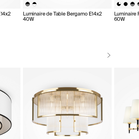
E14x2
Luminaire de Table Bergamo E14x2
Luminaire
40W
60W