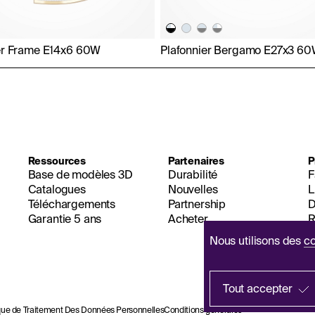
er Frame E14x6 60W
Plafonnier Bergamo E27x3 6
Ressources
Partenaires
P
Base de modèles 3D
Durabilité
F
Catalogues
Nouvelles
L
Téléchargements
Partnership
D
Garantie 5 ans
Acheter
R
Nous utilisons des
co
Tout accepter
ique de Traitement Des Données Personnelles
Conditions générales