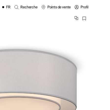
FR
Recherche
Points de vente
Profil
EN
ES
IT
PL
DE