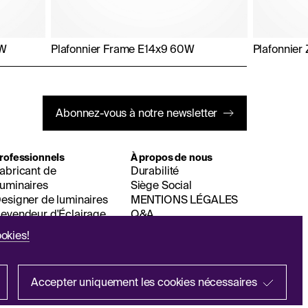
0W
Plafonnier Frame E14x9 60W
Plafonnier
Abonnez-vous à notre newsletter
rofessionnels
À propos de nous
abricant de
Durabilité
uminaires
Siège Social
esigner de luminaires
MENTIONS LÉGALES
evendeur d'Éclairage
Q&A
okies!
Accepter uniquement les cookies nécessaires
EN
ES
IT
PL
DE
FR