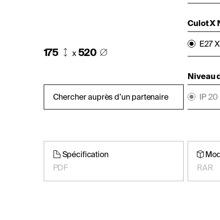
Culot X
E27 X
175
520
x
Niveau d
Chercher auprès d’un partenaire
IP 20
Spécification
Mod
PDF
RAR