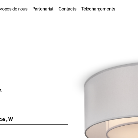
propos de nous
Partenariat
Contacts
Téléchargements
s
 propos de nous
Pour les partenaires
commerciaux
ogues
urabilité
Les Designers
l
DarkSky
s
ce , W