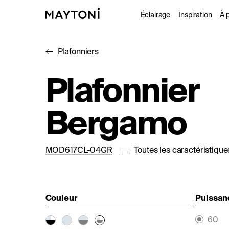
Éclairage
Inspiration
À 
Plafonniers
Intérieur
Projet
À
Plafonnier
Extérieur
Catal
D
Bergamo
Fonctionne
Studio
MOD617CL-04GR
Toutes les caractéristique
Couleur
Puissan
60