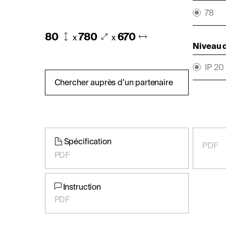
78
80
780
670
x
x
Niveau d
IP 20
Chercher auprès d’un partenaire
Spécification
PDF
PDF
Instruction
PDF