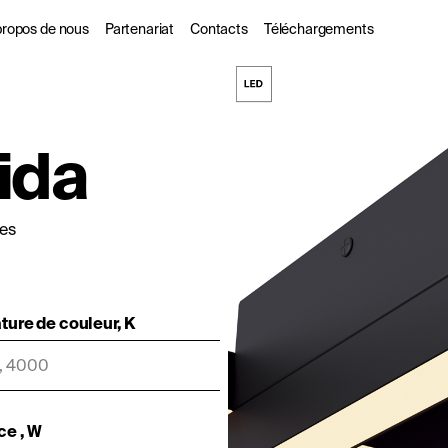
propos de nous
Partenariat
Contacts
Téléchargements
s
 propos de nous
Pour les partenaires
ida
commerciaux
ogues
urabilité
Les Designers
l
DarkSky
ues
ure de couleur, K
, 4000
ce , W