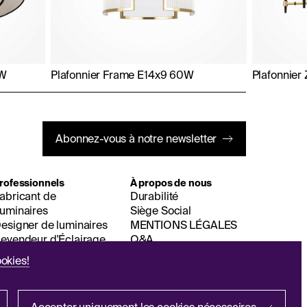
0W
Plafonnier Frame E14x9 60W
Plafonnier
Abonnez-vous à notre newsletter
rofessionnels
À propos de nous
abricant de
Durabilité
uminaires
Siège Social
esigner de luminaires
MENTIONS LÉGALES
evendeur d'Éclairage
Q&A
okies!