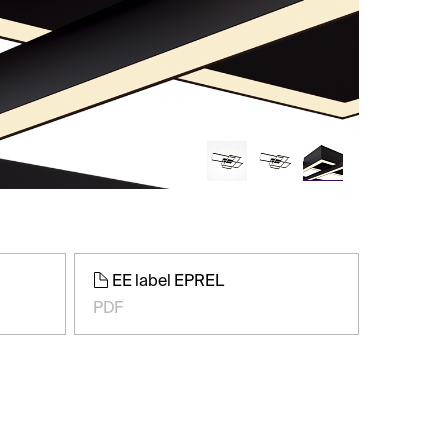
EE label EPREL
PDF