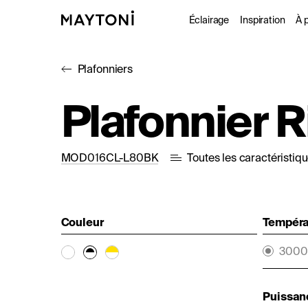
Éclairage
Inspiration
À 
Plafonniers
Intérieur
Projet
À
Plafonnier R
Extérieur
Catal
D
Fonctionne
MOD016CL-L80BK
Toutes les caractéristiq
Studio
Couleur
Températ
3000
Puissan