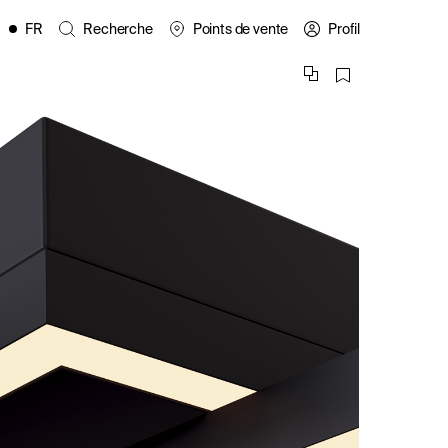
FR
Recherche
Points de vente
Profil
EN
ES
IT
PL
DE