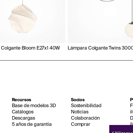
 Colgante Bloom E27x1 40W
Lámpara Colgante Twins 30
Recursos
Socios
P
Base de modelos 3D
Sostenibilidad
F
Catálogos
Noticias
i
Descargas
Colaboración
D
5 años de garantía
Comprar
i
D