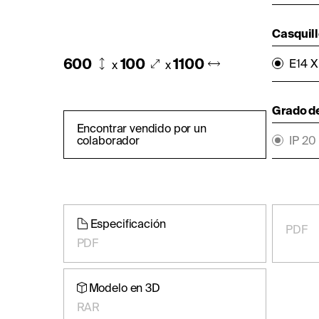
Casquil
600
100
1100
E14 X
x
x
Grado d
Encontrar vendido por un
colaborador
IP 20
Especificación
PDF
PDF
Modelo en 3D
RAR