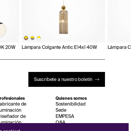
00K 20W
Lámpara Colgante Antic E14x1 40W
Lámpara C
Suscríbete a nuestro boletín
rofesionales
Quienes somos
abricante de
Sostenibilidad
luminación
Sede
iseñador de
EMPESA
luminación
Q&A
istribuidor de