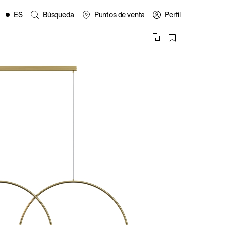
ES
Búsqueda
Puntos de venta
Perfil
EN
FR
IT
PL
es
DE