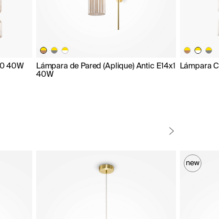
10 40W
Lámpara de Pared (Aplique) Antic E14x1
Lámpara C
40W