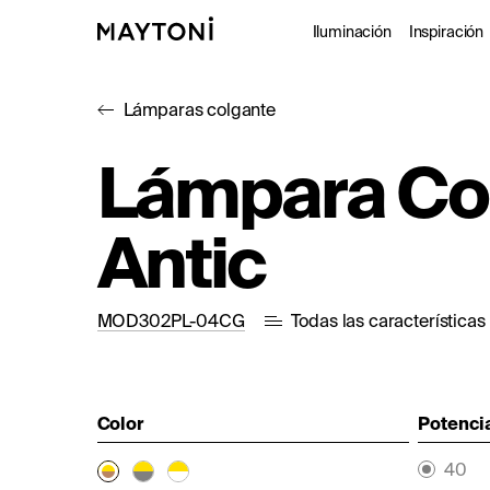
Iluminación
Inspiración
Lámparas colgante
Interior
Proy
Lámpara Co
Exterior
Catá
Antic
Arquitectó
Studio
MOD302PL-04CG
Todas las características
Color
Potencia
40