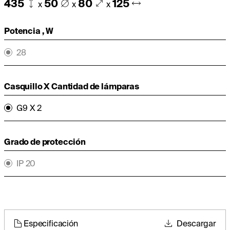
435
50
80
125
x
x
x
Potencia , W
28
Casquillo X Cantidad de lámparas
G9 X 2
Grado de protección
IP 20
Especificación
Descargar