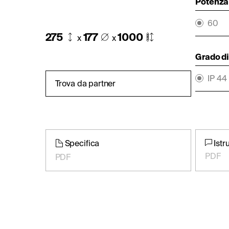
Potenza 
60
275
177
1000
x
x
Grado di
IP 44
Trova da partner
Specifica
Istr
PDF
PDF