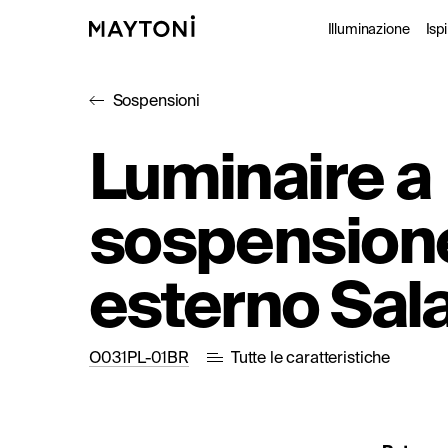
Illuminazione
Isp
Sospensioni
Da inte
P
Luminaire a
Da este
C
sospension
Archite
Studio
esterno Sa
O031PL-01BR
Tutte le caratteristiche