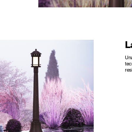
L
Una
tec
res