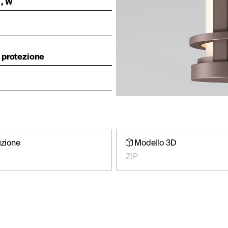
, W
 protezione
uzione
Modello 3D
ZIP