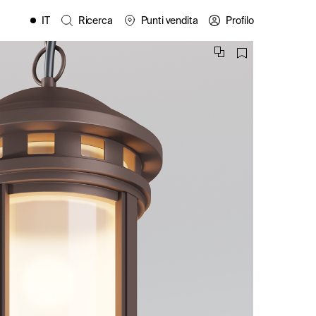
IT
Ricerca
Punti vendita
Profilo
EN
FR
ES
PL
DE