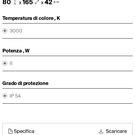
80
165
42
x
x
Temperatura di colore , K
3000
Potenza , W
6
Grado di protezione
IP 54
Specifica
Scaricare