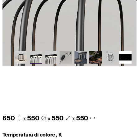
650
550
550
550
x
x
x
Temperatura di colore , K