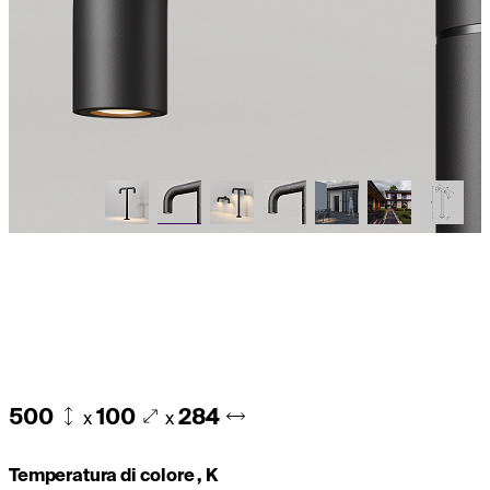
500
100
284
x
x
Temperatura di colore , K