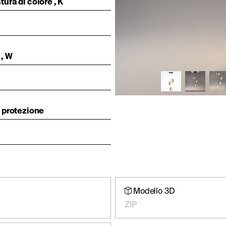
ura di colore , K
, W
 protezione
Modello 3D
ZIP