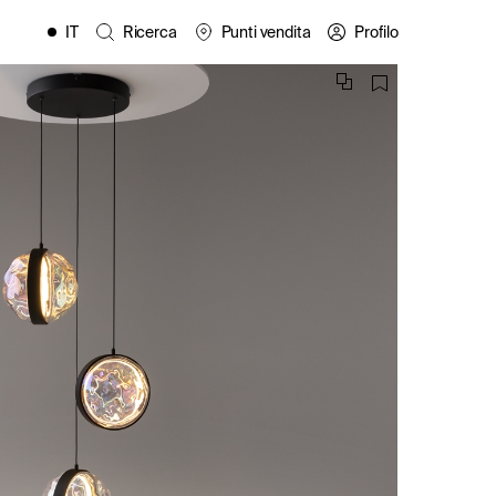
IT
Ricerca
Punti vendita
Profilo
EN
FR
ES
PL
DE