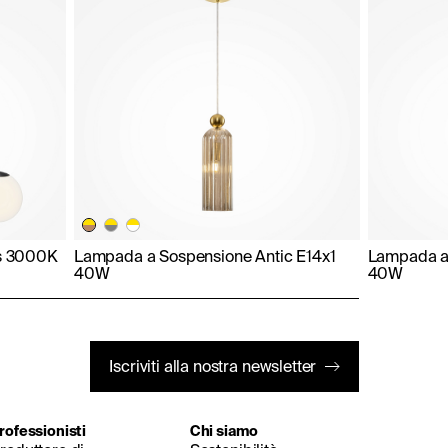
s 3000K
Lampada a Sospensione Antic E14x1
Lampada a
40W
40W
Iscriviti alla nostra newsletter
rofessionisti
Chi siamo