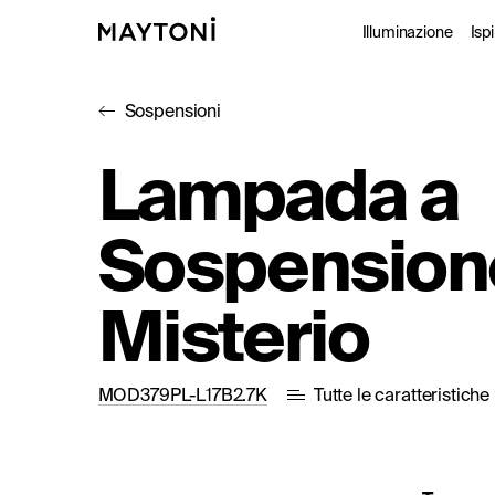
Illuminazione
Isp
Sospensioni
Da inte
P
Lampada a
Da este
C
Sospension
Archite
Studio
Misterio
MOD379PL-L17B2.7K
Tutte le caratteristiche