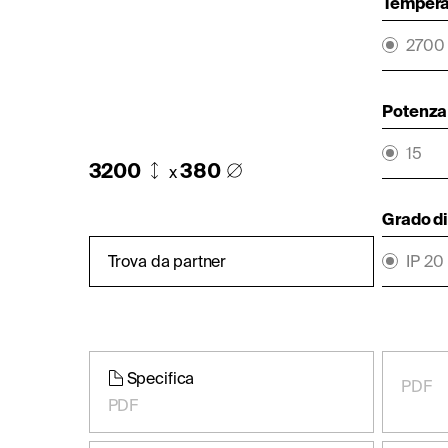
Temperat
2700
Potenza 
15
3200
380
x
Grado di
Trova da partner
IP 20
Specifica
PDF
PDF