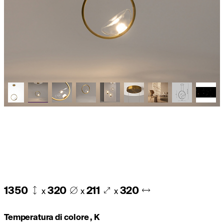
1350
320
211
320
x
x
x
Temperatura di colore , K