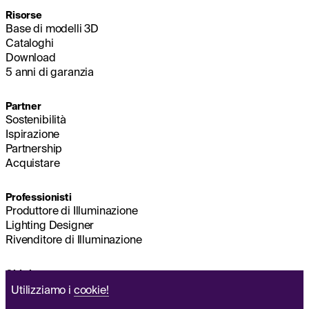
Risorse
Base di modelli 3D
Cataloghi
Download
5 anni di garanzia
Partner
Sostenibilità
Ispirazione
Partnership
Acquistare
Professionisti
Produttore di Illuminazione
Lighting Designer
Rivenditore di Illuminazione
Chi siamo
Sostenibilità
Utilizziamo i
cookie!
Sede principale