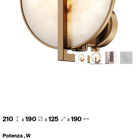
210
190
125
190
x
x
x
Potenza , W