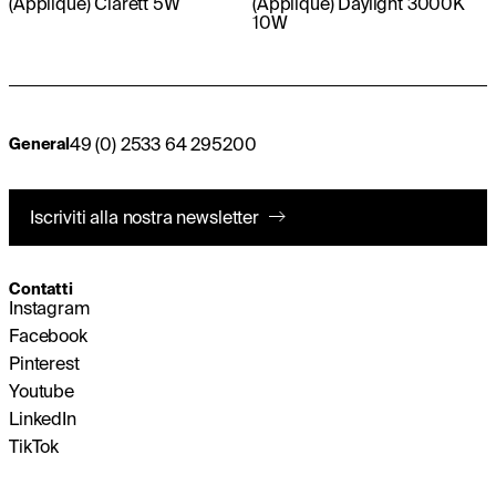
(Applique) Clarett 5W
(Applique) Daylight 3000K
10W
49 (0) 2533 64 295200
General
Iscriviti alla nostra newsletter
Contatti
Instagram
Facebook
Pinterest
Youtube
LinkedIn
TikTok