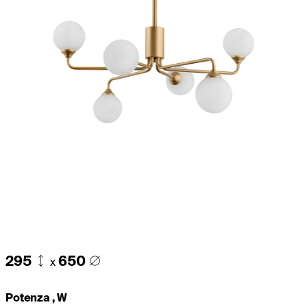
295
650
x
Potenza , W