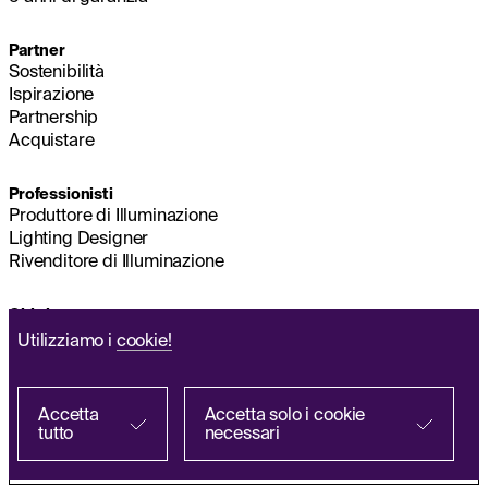
Partner
Sostenibilità
Ispirazione
Partnership
Acquistare
Professionisti
Produttore di Illuminazione
Lighting Designer
Rivenditore di Illuminazione
Chi siamo
Sostenibilità
Utilizziamo i
cookie!
Sede principale
DATI LEGALI
Q&A
Accetta
Accetta solo i cookie
tutto
necessari
Trova da partner
Informativa sul trattamento dei dati personali
EN
FR
ES
PL
DE
IT
Termini e condizioni