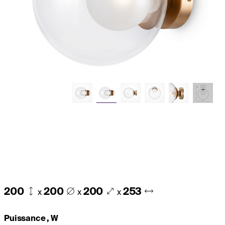
200
200
200
253
x
x
x
Puissance , W