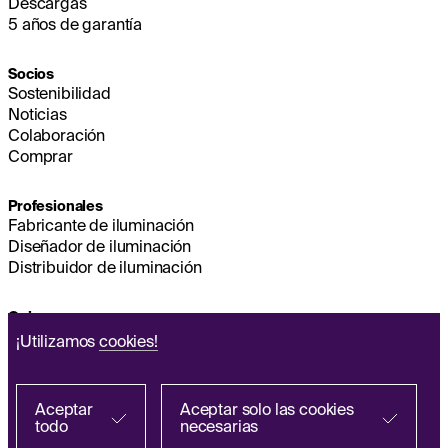
Descargas
5 años de garantía
Socios
Sostenibilidad
Noticias
Colaboración
Comprar
Profesionales
Fabricante de iluminación
Diseñador de iluminación
Distribuidor de iluminación
Quienes somos
Sostenibilidad
¡Utilizamos
cookies!
Sede
EMPESA
Q&A
Aceptar
Aceptar solo las cookies
todo
necesarias