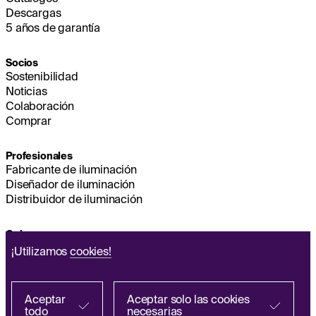
Descargas
5 años de garantía
Socios
Sostenibilidad
Noticias
Colaboración
Comprar
Profesionales
Fabricante de iluminación
Diseñador de iluminación
Distribuidor de iluminación
Quienes somos
Sostenibilidad
¡Utilizamos
cookies!
Sede
EMPESA
Q&A
Aceptar
Aceptar solo las cookies
todo
necesarias