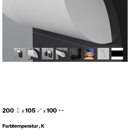
200
105
100
x
x
Farbtemperatur , K