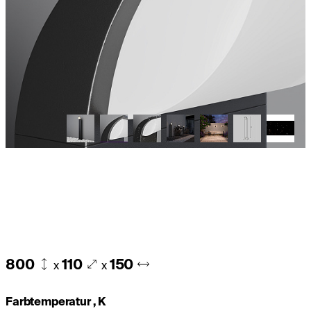
800
110
150
x
x
Farbtemperatur , K