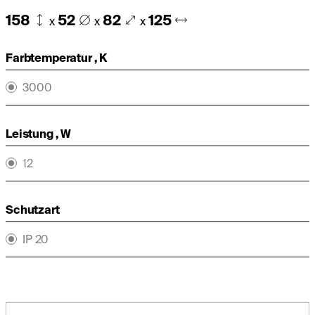
158
52
82
125
x
x
x
Farbtemperatur , K
3000
Leistung , W
12
Schutzart
IP 20