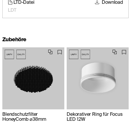
LTD-Datei
Download
LDT
Zubehöre
Blendschutzfilter
Dekorativer Ring für Focus
HoneyComb ⌀38mm
LED 12W