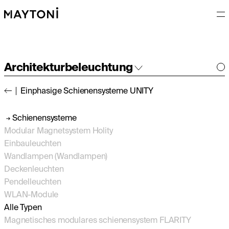
Architekturbeleuchtung
Einphasige Schienensysteme UNITY
Innenleuchten
Außenleuchten
Schienensysteme
Modular Magnetsystem Holity
Einbauleuchten
Wandlampen (Wandlampen)
Deckenleuchten
Pendelleuchten
WLAN-Module
Alle Typen
Magnetisches modulares schienensystem FLARITY