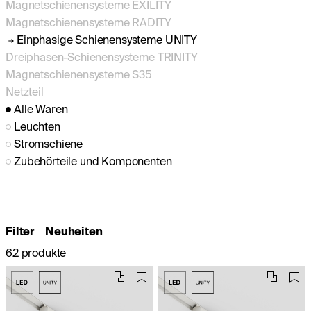
Magnetschienensysteme EXILITY
Magnetschienensysteme RADITY
Einphasige Schienensysteme UNITY
Dreiphasen-Schienensysteme TRINITY
Magnetschienensysteme S35
Netzteil
Alle Waren
Leuchten
Stromschiene
Zubehörteile und Komponenten
Filter
Neuheiten
62 produkte