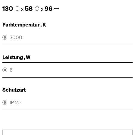
130
58
96
x
x
Farbtemperatur , K
3000
Leistung , W
6
Schutzart
IP 20