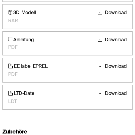
3D-Modell
Download
RAR
Anleitung
Download
PDF
EE label EPREL
Download
PDF
LTD-Datei
Download
LDT
Zubehöre