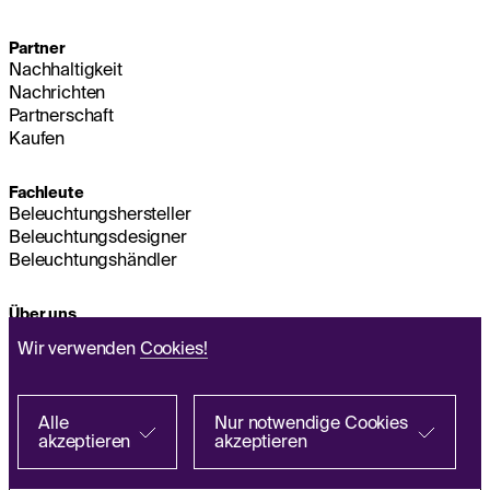
Partner
Nachhaltigkeit
Nachrichten
Partnerschaft
Kaufen
Fachleute
Beleuchtungshersteller
Beleuchtungsdesigner
Beleuchtungshändler
Über uns
Nachhaltigkeit
Wir verwenden
Cookies!
Hauptsitz
IMPRESSUM
Q&A
Alle
Nur notwendige Cookies
akzeptieren
akzeptieren
Richtlinie zur Verarbeitung personenbezogener
Bei einem Partner suchen
Daten
EN
FR
ES
IT
PL
DE
Allgemeine Geschäftsbedingungen